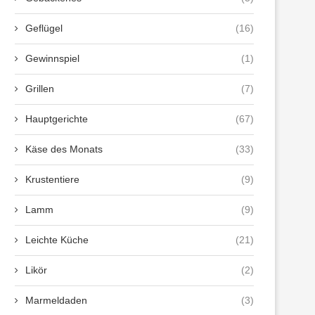
Geflügel
(16)
Gewinnspiel
(1)
Grillen
(7)
Hauptgerichte
(67)
Käse des Monats
(33)
Krustentiere
(9)
Lamm
(9)
Leichte Küche
(21)
Likör
(2)
Marmeldaden
(3)