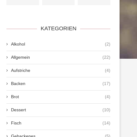
KATEGORIEN
Alkohol
(2)
Allgemein
(22)
Aufstriche
(4)
Backen
(17)
Brot
(4)
Dessert
(10)
Fisch
(14)
Gebackenes
(5)